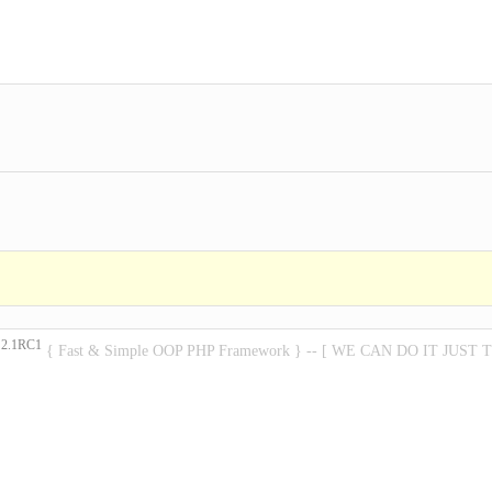
2.1RC1
P
{ Fast & Simple OOP PHP Framework } -- [ WE CAN DO IT JUST 