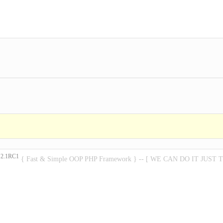
2.1RC1
P
{ Fast & Simple OOP PHP Framework } -- [ WE CAN DO IT JUST 