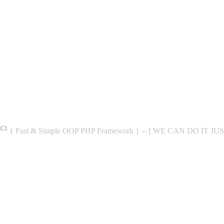
RC1
{ Fast & Simple OOP PHP Framework } -- [ WE CAN DO IT JU