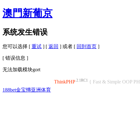
澳門新葡京
系统发生错误
您可以选择 [
重试
] [
返回
] 或者 [
回到首页
]
[ 错误信息 ]
无法加载模块gort
2.1RC1
ThinkPHP
{ Fast & Simple OOP P
188bet金宝慱亚洲体育