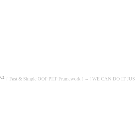
RC1
{ Fast & Simple OOP PHP Framework } -- [ WE CAN DO IT JU