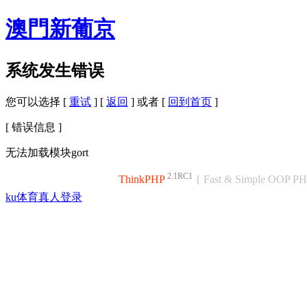
澳門新葡京
系统发生错误
您可以选择 [
重试
] [
返回
] 或者 [
回到首页
]
[ 错误信息 ]
无法加载模块gort
2.1RC1
ThinkPHP
{ Fast & Simple OOP P
ku体育真人登录