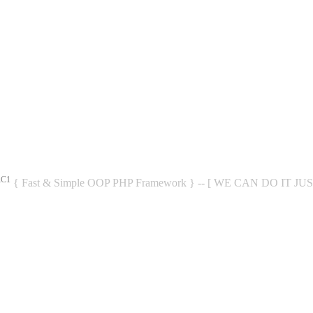
RC1
{ Fast & Simple OOP PHP Framework } -- [ WE CAN DO IT JU