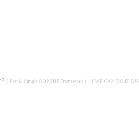
RC1
{ Fast & Simple OOP PHP Framework } -- [ WE CAN DO IT JU