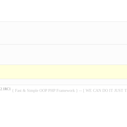
2.1RC1
P
{ Fast & Simple OOP PHP Framework } -- [ WE CAN DO IT JUST 