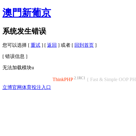
澳門新葡京
系统发生错误
您可以选择 [
重试
] [
返回
] 或者 [
回到首页
]
[ 错误信息 ]
无法加载模块u
2.1RC1
ThinkPHP
{ Fast & Simple OOP P
立博官网体育投注入口