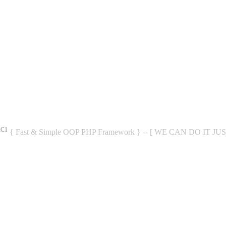
RC1
{ Fast & Simple OOP PHP Framework } -- [ WE CAN DO IT JU