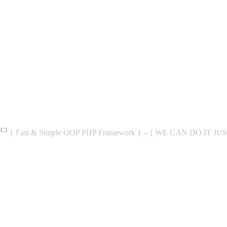
RC1
{ Fast & Simple OOP PHP Framework } -- [ WE CAN DO IT JU