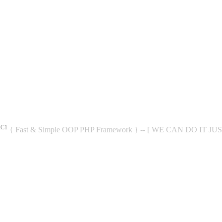
RC1
{ Fast & Simple OOP PHP Framework } -- [ WE CAN DO IT JU