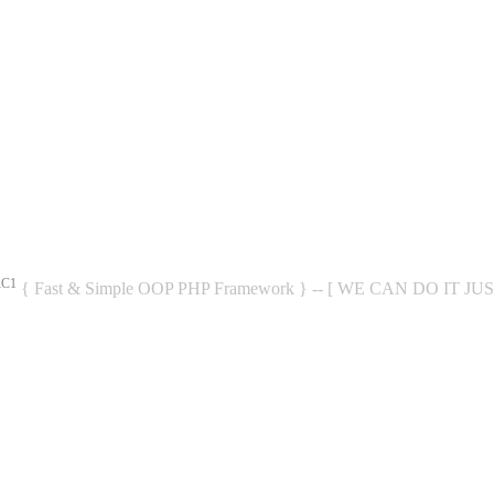
RC1
{ Fast & Simple OOP PHP Framework } -- [ WE CAN DO IT JU