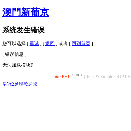
澳門新葡京
系统发生错误
您可以选择 [
重试
] [
返回
] 或者 [
回到首页
]
[ 错误信息 ]
无法加载模块F
2.1RC1
ThinkPHP
{ Fast & Simple OOP P
皇冠2足球歡迎您