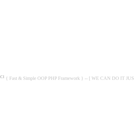
RC1
{ Fast & Simple OOP PHP Framework } -- [ WE CAN DO IT JU